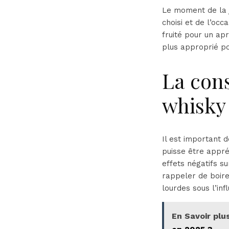
Le moment de la 
choisi et de l’occ
fruité pour un ap
plus approprié po
La con
whisky
Il est important 
puisse être appré
effets négatifs s
rappeler de boir
lourdes sous l’inf
En Savoir plus