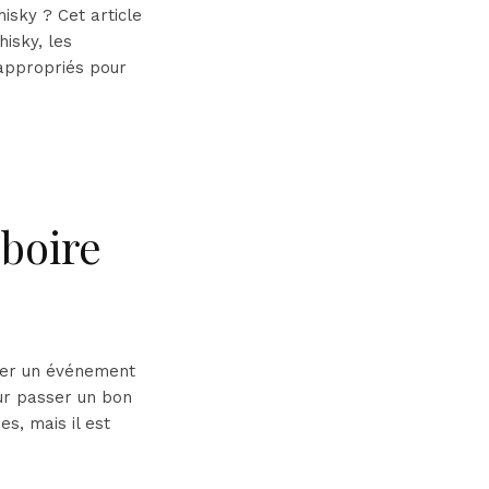
isky ? Cet article
isky, les
 appropriés pour
boire
brer un événement
our passer un bon
s, mais il est