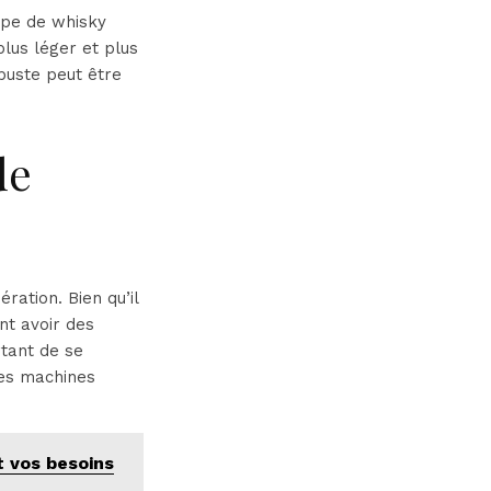
ype de whisky
plus léger et plus
obuste peut être
de
ation. Bien qu’il
nt avoir des
rtant de se
des machines
 vos besoins