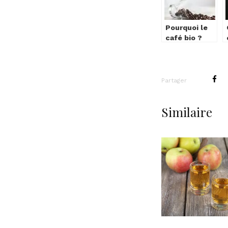
Pourquoi le
café bio ?
Partager
Similaire