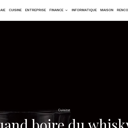
AIE
CUISINE
ENTREPRISE
FINANCE
INFORMATIQUE
MAISON
RENC
Cuisine
and boire du whisk