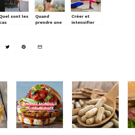
Quel sont les
Quand
Créer et
cas
prendre une
intensifier
d’urgence
assurance
votre
médicale ?
voyage ?
entraînement
avec les
sangles TRX
pour le
fitness et le
sport