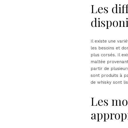
Les dif
dispon
Il existe une var
les besoins et do
plus corsés. Il ex
maltée provenant d
partir de plusieur
sont produits à pa
de whisky sont li
Les mo
approp