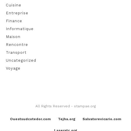
Cuisine
Entreprise
Finance
Informatique
Maison
Rencontre
Transport
Uncategorized
Voyage
All Rights Reserved - stampae.org
Ouestsudcotedor.com
Tejha.org
Salvatorevicario.com
Laseratc.org