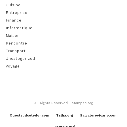
Cuisine
Entreprise
Finance
Informatique
Maison
Rencontre
Transport
Uncategorized
Voyage
All Rights Reserved - stampae.org
Ouestsudcotedor.com
Tejha.org
Salvatorevicario.com
Laseratc.org