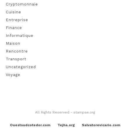
Cryptomonnaie
Cuisine
Entreprise
Finance
Informatique
Maison
Rencontre
Transport
Uncategorized
Voyage
All Rights Reserved - stampae.org
Ouestsudcotedor.com
Tejha.org
Salvatorevicario.com