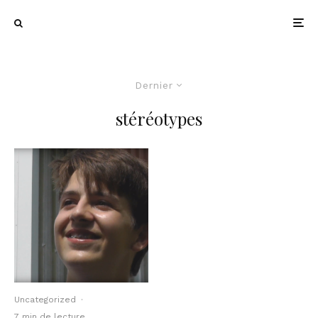
Dernier
stéréotypes
Uncategorized
·
7 min de lecture