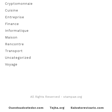
Cryptomonnaie
Cuisine
Entreprise
Finance
Informatique
Maison
Rencontre
Transport
Uncategorized
Voyage
All Rights Reserved - stampae.org
Ouestsudcotedor.com
Tejha.org
Salvatorevicario.com