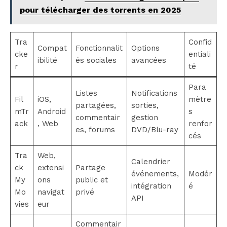
pour télécharger des torrents en 2025
Tra
Confid
Compat
Fonctionnalit
Options
cke
entiali
ibilité
és sociales
avancées
r
té
Para
Listes
Notifications
Fil
iOS,
mètre
partagées,
sorties,
mTr
Android
s
commentair
gestion
ack
, Web
renfor
es, forums
DVD/Blu-ray
cés
Tra
Web,
Calendrier
ck
extensi
Partage
événements,
Modér
My
ons
public et
intégration
é
Mo
navigat
privé
API
vies
eur
Commentair