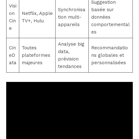
Suggestion
Visi
Synchronisa
basée sur
on
Netflix, Apple
tion multi-
données
Cin
TV+, Hulu
appareils
comportemental
e
es
Analyse big
Cin
Toutes
Recommandatio
data,
eD
plateformes
ns globales et
prévision
ata
majeures
personnalisées
tendances