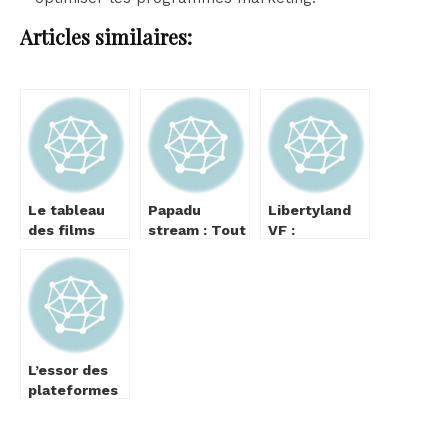
Articles similaires:
Le tableau
Papadu
Libertyland
des films
stream : Tout
VF :
cultes : un
ce que vous
Découvrez
voyage à
devez savoir
les
travers
sur cette
nouveautés
l’histoire du
plateforme
de 2025
cinéma
en 2025
L’essor des
plateformes
de streaming
en 2025 :