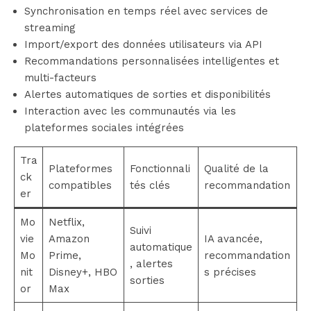
Synchronisation en temps réel avec services de
streaming
Import/export des données utilisateurs via API
Recommandations personnalisées intelligentes et
multi-facteurs
Alertes automatiques de sorties et disponibilités
Interaction avec les communautés via les
plateformes sociales intégrées
Tra
Plateformes
Fonctionnali
Qualité de la
ck
compatibles
tés clés
recommandation
er
Mo
Netflix,
Suivi
vie
Amazon
IA avancée,
automatique
Mo
Prime,
recommandation
, alertes
nit
Disney+, HBO
s précises
sorties
or
Max