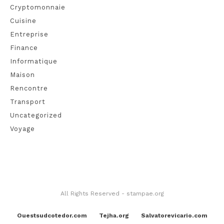
Cryptomonnaie
Cuisine
Entreprise
Finance
Informatique
Maison
Rencontre
Transport
Uncategorized
Voyage
All Rights Reserved - stampae.org
Ouestsudcotedor.com
Tejha.org
Salvatorevicario.com