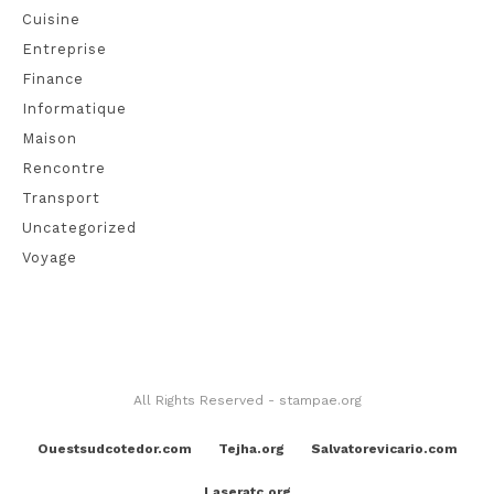
Cuisine
Entreprise
Finance
Informatique
Maison
Rencontre
Transport
Uncategorized
Voyage
All Rights Reserved - stampae.org
Ouestsudcotedor.com
Tejha.org
Salvatorevicario.com
Laseratc.org