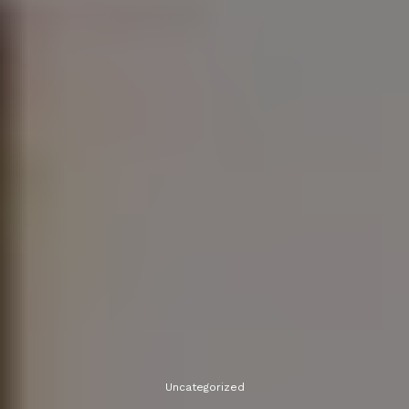
Uncategorized