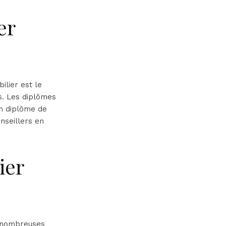
er
ilier est le
es. Les diplômes
un diplôme de
nseillers en
ier
e nombreuses