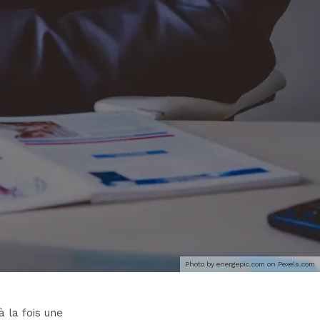
Photo by energepic.com on
Pexels.com
à la fois une