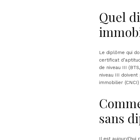
Quel di
immobi
Le diplôme qui don
certificat d’apti
de niveau III (BT
niveau III doiven
immobilier (CNCI)
Commen
sans d
Il est aujourd’hu