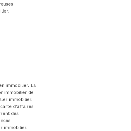
reuses
lier.
en immobilier. La
er immobilier de
ller immobilier.
carte d’affaires
frent des
ences
r immobilier.