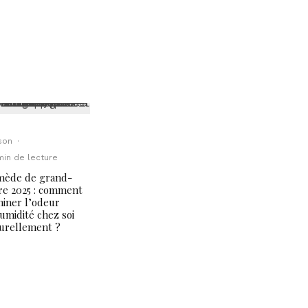
son
·
min de lecture
mède de grand-
e 2025 : comment
miner l’odeur
umidité chez soi
urellement ?