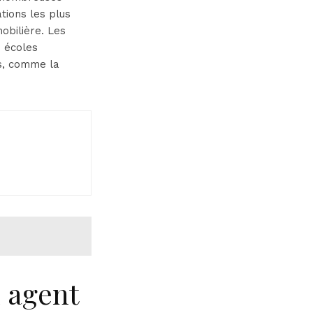
tions les plus
obilière. Les
s écoles
ns, comme la
n agent