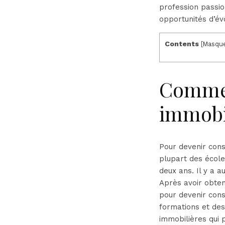
profession passio
opportunités d’évo
Contents
[
Masqu
Commen
immobi
Pour devenir cons
plupart des école
deux ans. Il y a a
Après avoir obten
pour devenir cons
formations et des
immobilières qui 