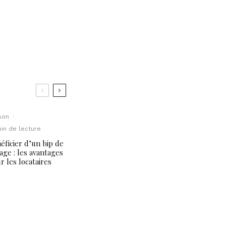
son
·
min de lecture
éficier d’un bip de
age : les avantages
r les locataires