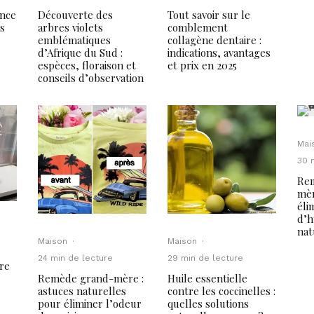
ance
Découverte des
Tout savoir sur le
es
arbres violets
comblement
emblématiques
collagène dentaire :
d’Afrique du Sud :
indications, avantages
espèces, floraison et
et prix en 2025
conseils d’observation
Mai
30 
Re
mèr
éli
d’h
nat
Maison
·
Maison
·
24 min de lecture
29 min de lecture
tre
Remède grand-mère :
Huile essentielle
astuces naturelles
contre les coccinelles :
pour éliminer l’odeur
quelles solutions