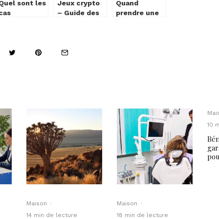
Quel sont les
Jeux crypto
Quand
cas
– Guide des
prendre une
d’urgence
Play to Earn
assurance
médicale ?
voyage ?
Mai
10 
Bén
gar
pou
Maison
·
Maison
·
14 min de lecture
18 min de lecture